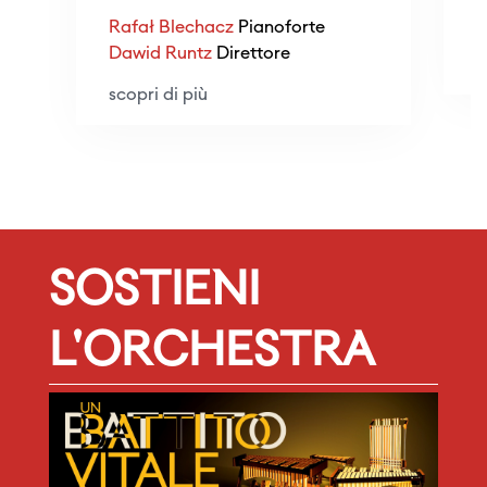
Rafał Blechacz
Pianoforte
Dawid Runtz
Direttore
s
scopri di più
SOSTIENI
L'ORCHESTRA