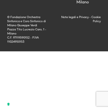
Milano
© Fondazione Orchestra
Note legali
e
Privacy
-
Cookie
Sinfonica e Coro Sinfonico di
Policy
Milano Giuseppe Verdi
Piazza Tito Lucrezio Caro, 1 -
Milano
C.F. 97119590152 - P.IVA
11024950153