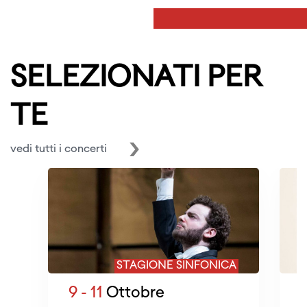
SELEZIONATI PER
TE
vedi tutti i concerti
STAGIONE SINFONICA
9 - 11
Ottobre
1