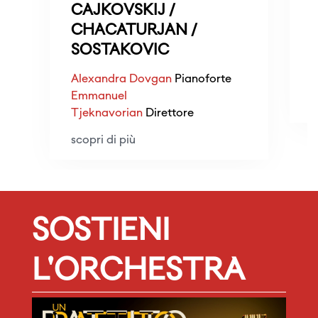
CAJKOVSKIJ /
CHACATURJAN /
SOSTAKOVIC
R
D
Alexandra Dovgan
Pianoforte
Emmanuel
s
Tjeknavorian
Direttore
scopri di più
SOSTIENI
L'ORCHESTRA