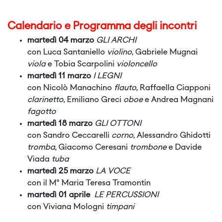
Calendario e Programma degli incontri
martedì 04 marzo
GLI ARCHI
con Luca Santaniello
violino
, Gabriele Mugnai
viola
e Tobia Scarpolini
violoncello
martedì 11 marzo
I LEGNI
con Nicolò Manachino
flauto
, Raffaella Ciapponi
clarinetto
, Emiliano Greci
oboe
e Andrea Magnani
fagotto
martedì 18 marzo
GLI OTTONI
con Sandro Ceccarelli
corno
, Alessandro Ghidotti
tromba
, Giacomo Ceresani
trombone
e Davide
Viada
tuba
martedì 25 marzo
LA VOCE
con il M° Maria Teresa Tramontin
martedì 01 aprile
LE PERCUSSIONI
con Viviana Mologni
timpani