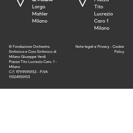
di Milano
Piazza
Largo
Tito
Mahler
Lucrezio
Milano
Caro 1
Milano
© Fondazione Orchestra
Note legali
e
Privacy
-
Cookie
Sinfonica e Coro Sinfonico di
Policy
Milano Giuseppe Verdi
Piazza Tito Lucrezio Caro, 1 -
Milano
C.F. 97119590152 - P.IVA
11024950153