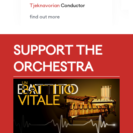
f
Tjeknavorian
Conductor
find out more
SUPPORT THE
ORCHESTRA