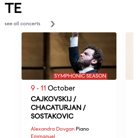
TE
see all concerts
SYMPHONIC SEASON
9 - 11
October
1
CAJKOVSKIJ /
CHACATURJAN /
SOSTAKOVIC
R
D
Alexandra Dovgan
Piano
Emmanuel