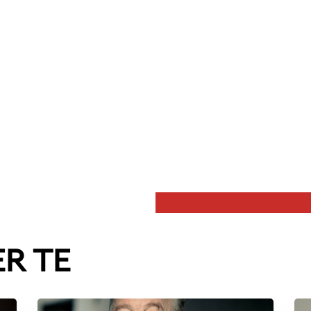
ER TE