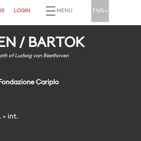
US
LOGIN
MENU
N / BARTOK
eath of Ludwig van Beethoven
 Fondazione Cariplo
+ int.