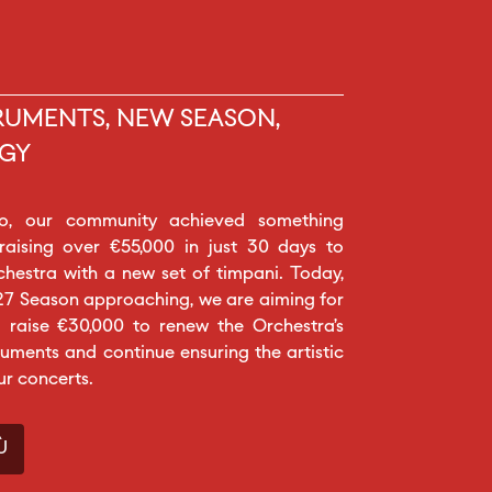
RUMENTS, NEW SEASON,
GY
o, our community achieved something
 raising over €55,000 in just 30 days to
chestra with a new set of timpani. Today,
27 Season approaching, we are aiming for
 raise €30,000 to renew the Orchestra’s
ruments and continue ensuring the artistic
ur concerts.
Ù