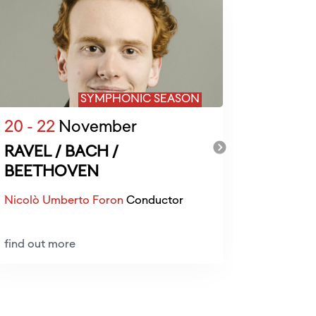
SYMPHONIC SEASON
20 - 22
November
27 - 29
RAVEL / BACH /
BEETH
BEETHOVEN
MUSOR
Nicolò Umberto Foron
Conductor
Emmanuel
find out more
find out 