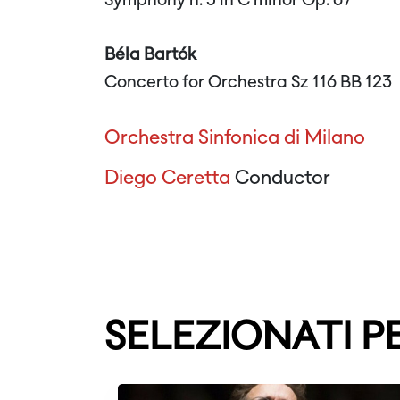
Symphony n. 5 in C minor Op. 67
Béla Bartók
Concerto for Orchestra Sz 116 BB 123
Orchestra Sinfonica di Milano
Diego Ceretta
Conductor
SELEZIONATI P