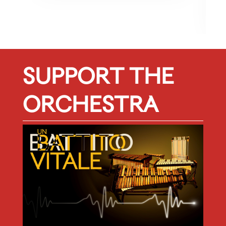
A
f
SUPPORT THE
ORCHESTRA