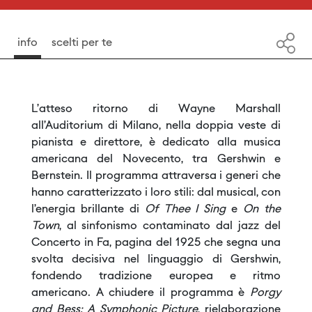
Duration: 71' approx. + int.
info
scelti per te
L’atteso ritorno di Wayne Marshall
all’Auditorium di Milano, nella doppia veste di
pianista e direttore, è dedicato alla musica
americana del Novecento, tra Gershwin e
Bernstein. Il programma attraversa i generi che
hanno caratterizzato i loro stili: dal musical, con
l’energia brillante di
Of Thee I Sing
e
On the
Town
, al sinfonismo contaminato dal jazz del
Concerto in Fa, pagina del 1925 che segna una
svolta decisiva nel linguaggio di Gershwin,
fondendo tradizione europea e ritmo
americano. A chiudere il programma è
Porgy
and Bess: A Symphonic Picture
, rielaborazione