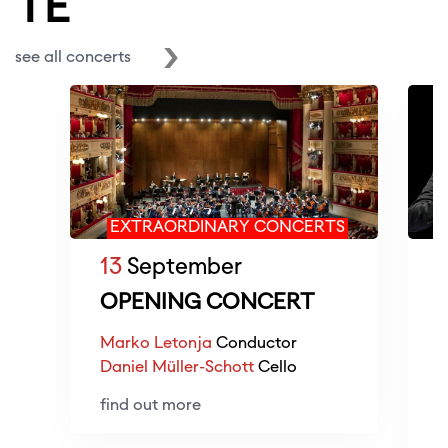
TE
see all concerts
EXTRAORDINARY CONCERTS
13
September
OPENING CONCERT
Marko Letonja
Conductor
Daniel Müller-Schott
Cello
M
find out more
v