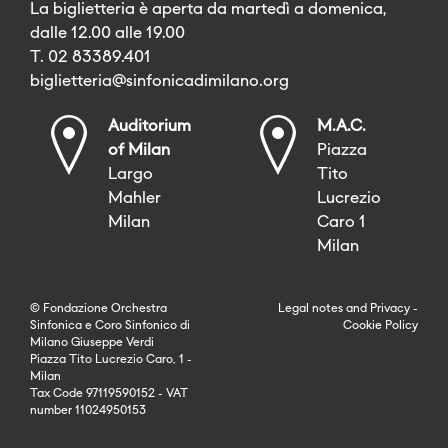
La biglietteria è aperta da martedì a domenica,
dalle 12.00 alle 19.00
T. 02 83389.401
biglietteria@sinfonicadimilano.org
Auditorium
M.A.C.
of Milan
Piazza
Largo
Tito
Mahler
Lucrezio
Milan
Caro 1
Milan
© Fondazione Orchestra
Legal notes
and
Privacy
-
Sinfonica e Coro Sinfonico di
Cookie Policy
Milano Giuseppe Verdi
Piazza Tito Lucrezio Caro, 1 -
Milan
Tax Code 97119590152 - VAT
number 11024950153