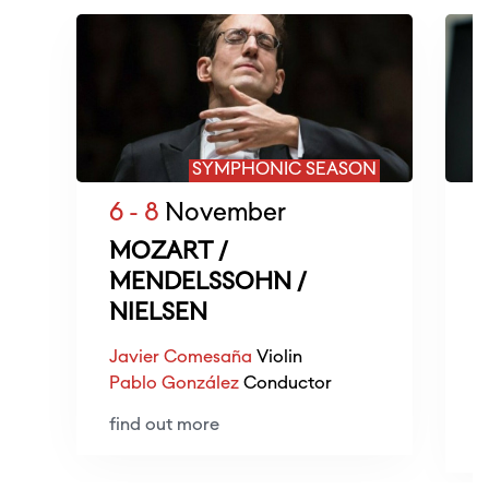
SYMPHONIC SEASON
6 - 8
November
1
MOZART /
MENDELSSOHN /
O
NIELSEN
B
Javier Comesaña
Violin
J
Pablo González
Conductor
find out more
f