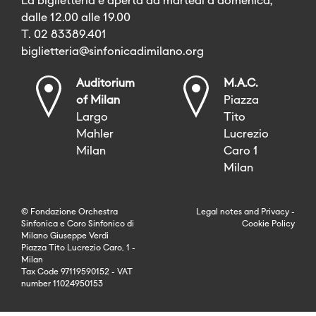
La biglietteria è aperta da martedì a domenica,
dalle 12.00 alle 19.00
T. 02 83389.401
biglietteria@sinfonicadimilano.org
Auditorium
M.A.C.
of Milan
Piazza
Largo
Tito
Mahler
Lucrezio
Milan
Caro 1
Milan
© Fondazione Orchestra
Legal notes
and
Privacy
-
Sinfonica e Coro Sinfonico di
Cookie Policy
Milano Giuseppe Verdi
Piazza Tito Lucrezio Caro, 1 -
Milan
Tax Code 97119590152 - VAT
number 11024950153