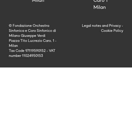
Milan
Caro 1
Milan
© Fondazione Orchestra
Legal notes
and
Privacy
-
Sinfonica e Coro Sinfonico di
Cookie Policy
Milano Giuseppe Verdi
Piazza Tito Lucrezio Caro, 1 -
Milan
Tax Code 97119590152 - VAT
number 11024950153