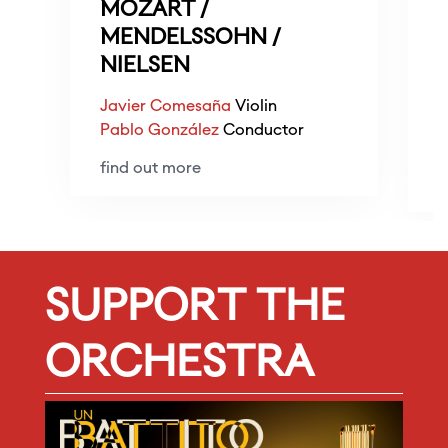
MOZART /
MENDELSSOHN /
O
NIELSEN
B
Javier Comesaña
Violin
J
Pablo González
Conductor
find out more
f
SUPPORT THE
ORCHESTRA