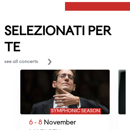
SELEZIONATI PER
TE
see all concerts
SYMPHONIC SEASON
6 - 8
November
1