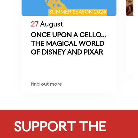
SUMMER SEASON 2026
27
August
ONCE UPON A CELLO…
THE MAGICAL WORLD
M
OF DISNEY AND PIXAR
D
f
find out more
SUPPORT THE