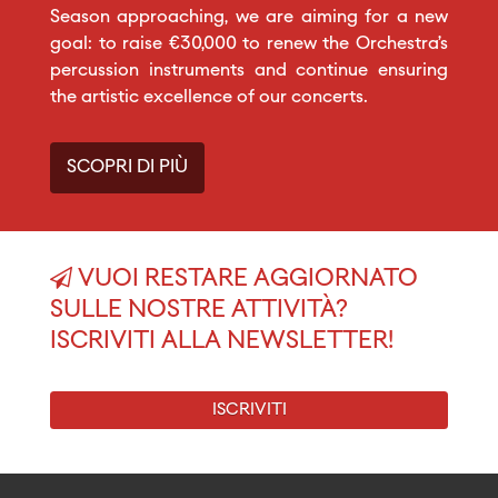
Season approaching, we are aiming for a new
goal: to raise €30,000 to renew the Orchestra’s
percussion instruments and continue ensuring
the artistic excellence of our concerts.
SCOPRI DI PIÙ
VUOI RESTARE AGGIORNATO
SULLE NOSTRE ATTIVITÀ?
ISCRIVITI ALLA NEWSLETTER!
ISCRIVITI