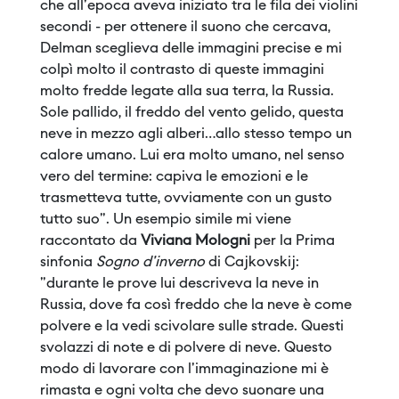
che all'epoca aveva iniziato tra le fila dei violini
secondi - per ottenere il suono che cercava,
Delman sceglieva delle immagini precise e mi
colpì molto il contrasto di queste immagini
molto fredde legate alla sua terra, la Russia.
Sole pallido, il freddo del vento gelido, questa
neve in mezzo agli alberi…allo stesso tempo un
calore umano. Lui era molto umano, nel senso
vero del termine: capiva le emozioni e le
trasmetteva tutte, ovviamente con un gusto
tutto suo". Un esempio simile mi viene
raccontato da
Viviana Mologni
per la Prima
sinfonia
Sogno d'inverno
di Cajkovskij:
"durante le prove lui descriveva la neve in
Russia, dove fa così freddo che la neve è come
polvere e la vedi scivolare sulle strade. Questi
svolazzi di note e di polvere di neve. Questo
modo di lavorare con l'immaginazione mi è
rimasta e ogni volta che devo suonare una