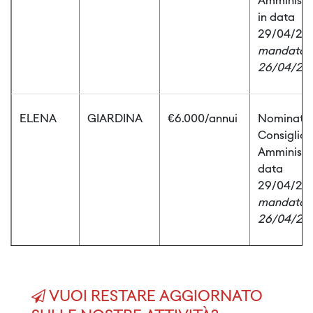
Amministr
in data
29/04/20
mandato
26/04/20
ELENA
GIARDINA
€6.000/annui
Nominata 
Consiglio 
Amministra
data
29/04/20
mandato
26/04/20
VUOI RESTARE AGGIORNATO