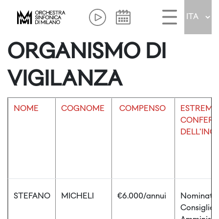
ORGANISMO DI
VIGILANZA
NOME
COGNOME
COMPENSO
ESTREMI 
CONFERI
DELL'INC
STEFANO
MICHELI
€6.000/annui
Nominato 
Consiglio 