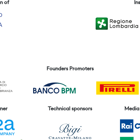
n of
In
Founders Promoters
ner
Technical sponsors
Media 