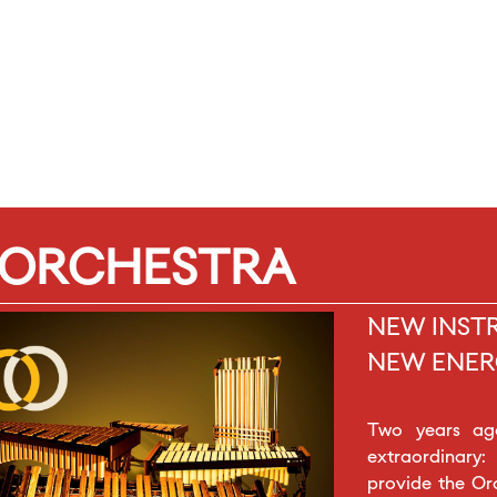
 ORCHESTRA
NEW INST
NEW ENER
Two years ag
extraordinary:
provide the Or