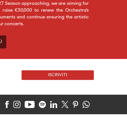
27 Season approaching, we are aiming for
 raise €30,000 to renew the Orchestra’s
ruments and continue ensuring the artistic
ur concerts.
Ù
ISCRIVITI