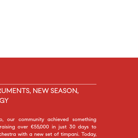
RUMENTS, NEW SEASON,
GY
o, our community achieved something
 raising over €55,000 in just 30 days to
chestra with a new set of timpani. Today,