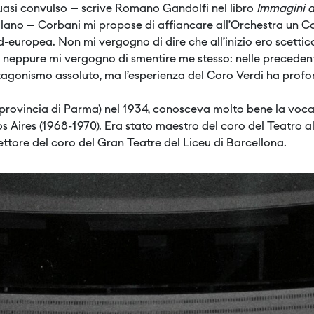
quasi convulso – scrive Romano Gandolfi nel libro
Immagini d
ilano – Corbani mi propose di affiancare all’Orchestra un Co
-europea. Non mi vergogno di dire che all’inizio ero scettico
 neppure mi vergogno di smentire me stesso: nelle preceden
tagonismo assoluto, ma l’esperienza del Coro Verdi ha profo
rovincia di Parma) nel 1934, conosceva molto bene la vocal
s Aires (1968-1970). Era stato maestro del coro del Teatro all
ettore del coro del Gran Teatre del Liceu di Barcellona.