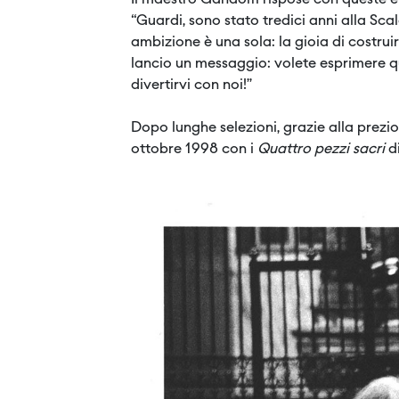
Il maestro Gandolfi rispose con queste e
“Guardi, sono stato tredici anni alla Sca
ambizione è una sola: la gioia di costrui
lancio un messaggio: volete esprimere qu
divertirvi con noi!”
Dopo lunghe selezioni, grazie alla prezi
ottobre 1998 con i
Quattro pezzi sacri
di