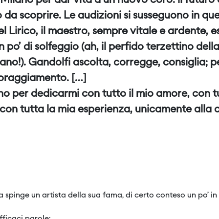
ilano per dar vita a un nuovo coro: il futuro
 da scoprire. Le audizioni si susseguono in ques
del Lirico, il maestro, sempre vitale e ardente, 
un po’ di solfeggio (ah, il perfido terzettino del
iano!). Gandolfi ascolta, corregge, consiglia; p
coraggiamento. […]
ano per dedicarmi con tutto il mio amore, con t
, con tutta la mia esperienza, unicamente alla 
a spinge un artista della sua fama, di certo conteso un po’ i