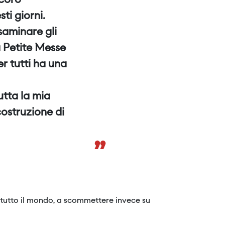
 coro
ti giorni.
esaminare gli
la Petite Messe
er tutti ha una
utta la mia
costruzione di
”
n tutto il mondo, a scommettere invece su