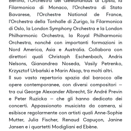
Berlino, l’Orchestra del Gewandhaus di Lipsia, la
Filarmonica di Monaco, l’Orchestra di Stato
Bavarese, l’Orchestre National de France,
l’Orchestra della Tonhalle di Zurigo, la Filarmonica
di Oslo, la London Symphony Orchestra e la London
Philharmonic Orchestra, la Royal Philharmonic
Orchestra, nonché con importanti formazioni in
Nord America, Asia e Australia. Collabora con
direttori quali Christoph Eschenbach, Andris
Nelsons, Gianandrea Noseda, Vasily Petrenko,
Krzysztof Urbański e Marin Alsop, tra molti altri.
Il suo vasto repertorio spazia dal barocco alle
opere contemporanee, con diversi compositori –
tra cui George Alexander Albrecht, Sir André Previn
e Peter Ruzicka – che gli hanno dedicato dei
concerti. Appassionato musicista da camera, si
esibisce regolarmente con artisti quali Anne-Sophie
Mutter, Julia Fischer, Renaud Capuçon, Janine
Jansen e i quartetti Modigliani ed Ebène.