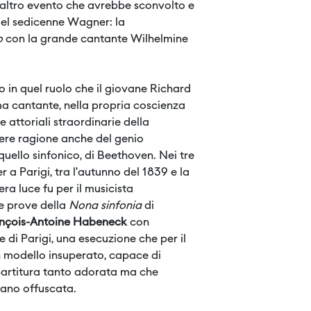
n altro evento che avrebbe sconvolto e
 del sedicenne Wagner: la
io
con la grande cantante Wilhelmine
o in quel ruolo che il giovane Richard
ma cantante, nella propria coscienza
e attoriali straordinarie della
re ragione anche del genio
ello sinfonico, di Beethoven. Nei tre
 a Parigi, tra l’autunno del 1839 e la
ra luce fu per il musicista
le prove della
Nona sinfonia
di
nçois-Antoine Habeneck
con
e di Parigi, una esecuzione che per il
 modello insuperato, capace di
 partitura tanto adorata ma che
ano offuscata.