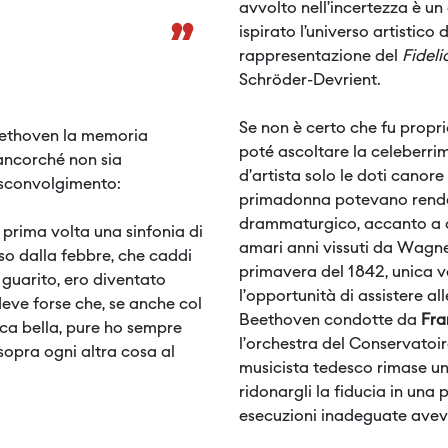
avvolto nell’incertezza è u
”
ispirato l’universo artistico
rappresentazione del
Fidel
Schröder-Devrient.
Se non è certo che fu propri
Beethoven la memoria
poté ascoltare la celeberri
 ancorché non sia
d’artista solo le doti canore 
o sconvolgimento:
primadonna potevano rende
drammaturgico, accanto a qu
a prima volta una sinfonia di
amari anni vissuti da Wagner
eso dalla febbre, che caddi
primavera del 1842, unica ve
guarito, ero diventato
l’opportunità di assistere al
deve forse che, se anche col
Beethoven condotte da
Fra
ca bella, pure ho sempre
l’orchestra del Conservatoir
opra ogni altra cosa al
musicista tedesco rimase un
ridonargli la fiducia in una
esecuzioni inadeguate avev