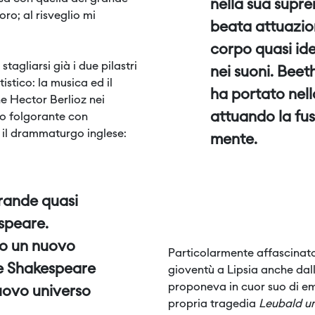
nella sua supre
oro; al risveglio mi
beata attuazio
corpo quasi id
tagliarsi già i due pilastri
nei suoni. Beet
istico: la musica ed il
ha portato nell
e Hector Berlioz nei
attuando la fus
ro folgorante con
il
drammaturgo inglese:
mente.
grande quasi
speare.
o un nuovo
Particolarmente affascinato
e Shakespeare
gioventù a Lipsia anche dall
proponeva in cuor suo di em
uovo universo
propria tragedia
Leubald u