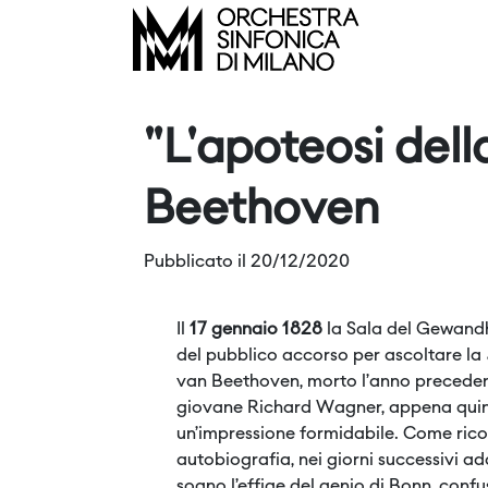
"L'apoteosi del
Beethoven
Pubblicato il 20/12/2020
Il
17 gennaio 1828
la Sala del Gewandh
del pubblico accorso per ascoltare la
van Beethoven, morto l’anno precedente
giovane Richard Wagner, appena quind
un’impressione formidabile. Come ric
autobiografia, nei giorni successivi add
sogno l’effige del genio di Bonn, conf