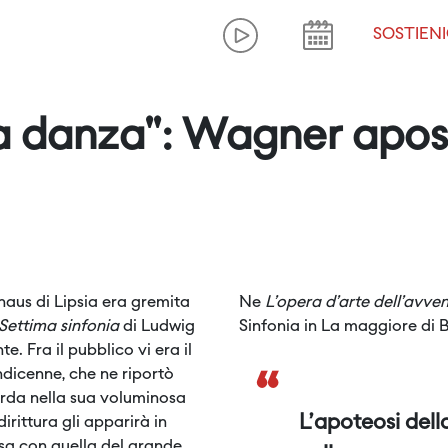
SOSTIENI
la danza": Wagner apos
aus di Lipsia era gremita
Ne
L’opera d’arte dell’avven
Settima sinfonia
di Ludwig
Sinfonia in La maggiore di
. Fra il pubblico vi era il
icenne, che ne riportò
“
orda nella sua voluminosa
L’apoteosi dell
irittura gli apparirà in
usa con quella del grande