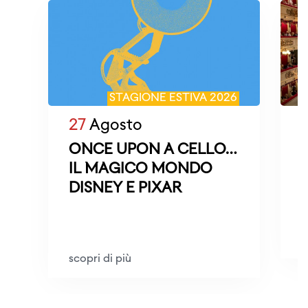
STAGIONE ESTIVA 2026
27
Agosto
ONCE UPON A CELLO…
IL MAGICO MONDO
DISNEY E PIXAR
M
D
s
scopri di più