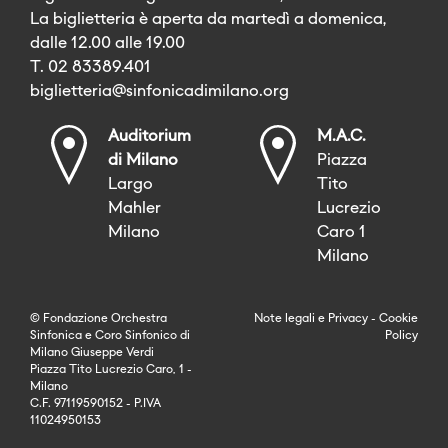
La biglietteria è aperta da martedì a domenica,
dalle 12.00 alle 19.00
T. 02 83389.401
biglietteria@sinfonicadimilano.org
Auditorium
M.A.C.
di Milano
Piazza
Largo
Tito
Mahler
Lucrezio
Milano
Caro 1
Milano
© Fondazione Orchestra
Note legali
e
Privacy
-
Cookie
Sinfonica e Coro Sinfonico di
Policy
Milano Giuseppe Verdi
Piazza Tito Lucrezio Caro, 1 -
Milano
C.F. 97119590152 - P.IVA
11024950153