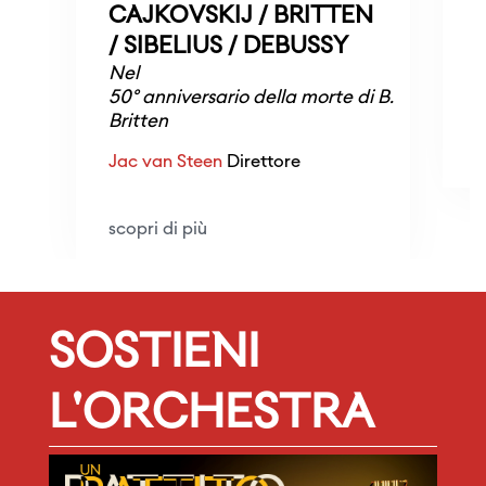
CAJKOVSKIJ / BRITTEN
/ SIBELIUS / DEBUSSY
Nel
N
50° anniversario della morte di B.
Britten
s
Jac van Steen
Direttore
scopri di più
SOSTIENI
L'ORCHESTRA