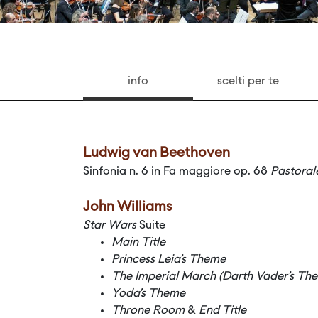
info
scelti per te
Ludwig van Beethoven
Sinfonia n. 6 in Fa maggiore op. 68
Pastoral
John Williams
Star Wars
Suite
Main Title
Princess Leia’s Theme
The Imperial March (Darth Vader’s Th
Yoda’s Theme
Throne Room
&
End Title