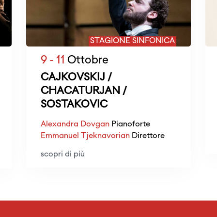
STAGIONE SINFONICA
9 - 11
Ottobre
CAJKOVSKIJ /
CHACATURJAN /
SOSTAKOVIC
Alexandra Dovgan
Pianoforte
Emmanuel Tjeknavorian
Direttore
scopri di più