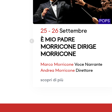
POPS
25 - 26
Settembre
È MIO PADRE
MORRICONE DIRIGE
MORRICONE
Marco Morricone
Voce Narrante
Andrea Morricone
Direttore
scopri di più