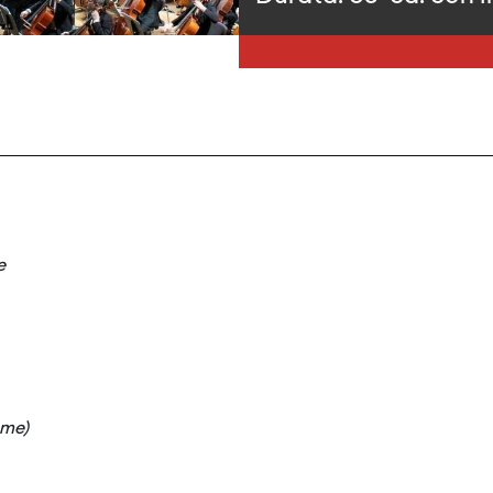
e
eme)