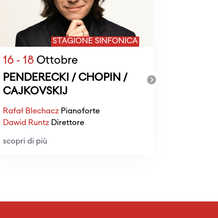
STAGIONE SINFONICA
16 - 18
Ottobre
24
Ott
PENDERECKI / CHOPIN /
BEETH
CAJKOVSKIJ
Marek Ja
Rafał Blechacz
Pianoforte
Dawid Runtz
Direttore
scopri di 
scopri di più