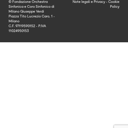
© Fondazione Orchestra
Note legali
e
Privacy
-
Cookie
Sinfonica e Coro Sinfonico di
Policy
Milano Giuseppe Verdi
Piazza Tito Lucrezio Caro, 1 -
Milano
C.F. 97119590152 - P.IVA
11024950153