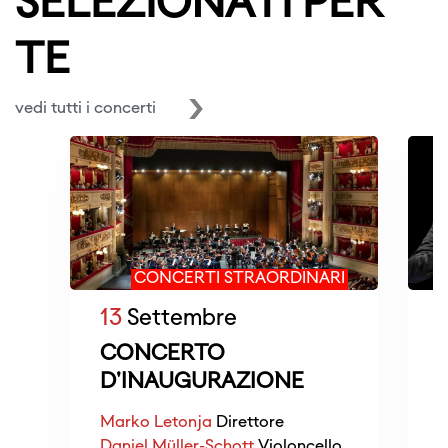
SELEZIONATI PER
TE
vedi tutti i concerti
CONCERTI STRAORDINARI
13
Settembre
CONCERTO
D'INAUGURAZIONE
Marko Letonja
Direttore
Daniel Müller-Schott
Violoncello