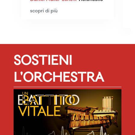
M
A
scopri di più
s
SOSTIENI
L'ORCHESTRA