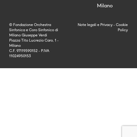
Milano
© Fondazione Orchestra
Note legali
e
Privacy
-
Cookie
Sinfonica e Coro Sinfonico di
Policy
Milano Giuseppe Verdi
Piazza Tito Lucrezio Caro, 1 -
Milano
C.F. 97119590152 - P.IVA
11024950153