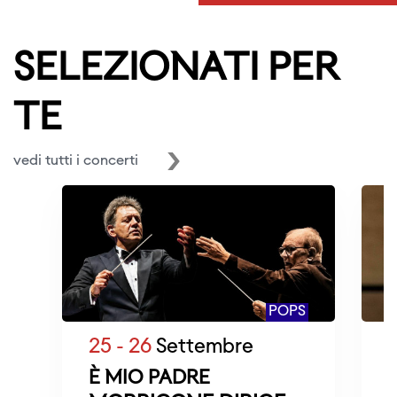
SELEZIONATI PER
TE
vedi tutti i concerti
POPS
25 - 26
Settembre
9
È MIO PADRE