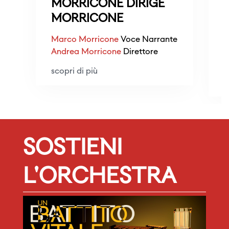
MORRICONE DIRIGE
MORRICONE
A
Marco Morricone
Voce Narrante
E
Andrea Morricone
Direttore
T
scopri di più
s
SOSTIENI
L'ORCHESTRA