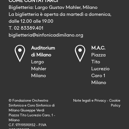
COME CONTATTARCI
Biglietteria: Largo Gustav Mahler, Milano
La biglietteria è aperta da martedì a domenica,
dalle 12.00 alle 19.00
T. 02 83389.401
biglietteria@sinfonicadimilano.org
Auditorium
M.A.C.
di Milano
Piazza
Largo
Tito
Mahler
Lucrezio
Milano
Caro 1
Milano
© Fondazione Orchestra
Note legali
e
Privacy
-
Cookie
Sinfonica e Coro Sinfonico di
Policy
Milano Giuseppe Verdi
Piazza Tito Lucrezio Caro, 1 -
Milano
C.F. 97119590152 - P.IVA