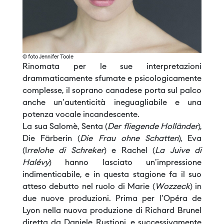
© foto Jennifer Toole
Rinomata per le sue interpretazioni
drammaticamente sfumate e psicologicamente
complesse, il soprano canadese porta sul palco
anche un'autenticità ineguagliabile e una
potenza vocale incandescente.
La sua Salomè, Senta (
Der fliegende Holländer
),
Die Färberin (
Die Frau ohne Schatten
), Eva
(I
rrelohe di Schreker
) e Rachel (
La Juive di
Halévy
) hanno lasciato un'impressione
indimenticabile, e in questa stagione fa il suo
atteso debutto nel ruolo di Marie (
Wozzeck
) in
due nuove produzioni. Prima per l'Opéra de
Lyon nella nuova produzione di Richard Brunel
diretta da Daniele Rustioni, e successivamente