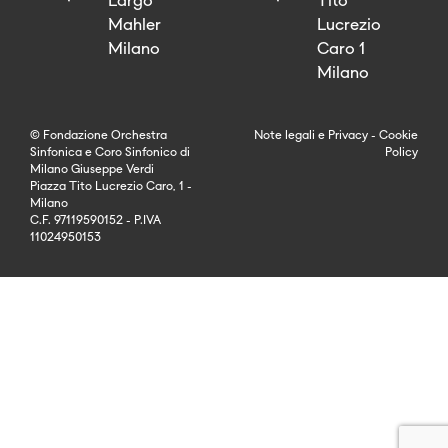
Largo
Tito
Mahler
Lucrezio
Milano
Caro 1
Milano
© Fondazione Orchestra
Note legali
e
Privacy
-
Cookie
Sinfonica e Coro Sinfonico di
Policy
Milano Giuseppe Verdi
Piazza Tito Lucrezio Caro, 1 -
Milano
C.F. 97119590152 - P.IVA
11024950153