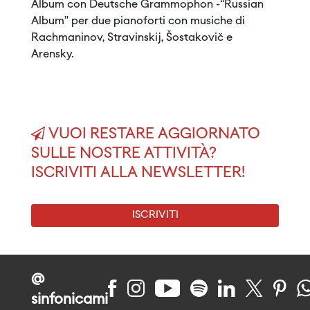
Album con Deutsche Grammophon -“Russian
Album” per due pianoforti con musiche di
Rachmaninov, Stravinskij, Šostakovič e
Arensky.
VUOI RESTARE AGGIORNATO
SULLE NOSTRE ATTIVITÀ?
ISCRIVITI ALLA NEWSLETTER!
ISCRIVITI
@
sinfonicami