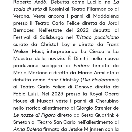
Roberto Andò. Debutta come Lucilla ne
La
scala di seta
di Rossini al Teatro Filarmonico di
Verona. Veste ancora i panni di Maddalena
presso il Teatro Carlo Felice diretta da Jordi
Bernacer. Nell’estate del 2022 debutta al
Festival di Salisburgo nel
Trittico pucciniano
curato da Christof Loy e diretto da Franz
Welser Möst, interpretando La Ciesca e La
Maestra delle novizie. È Dimitri nella nuova
produzione scaligera di
Fedora
firmata da
Mario Martone e diretta da Marco Armiliato e
debutta come Prinz Orlofsky (
Die Fledermaus
)
al Teatro Carlo Felice di Genova diretta da
Fabio Luisi. Nel 2023 presso la Royal Opera
House di Muscat veste i panni di Cherubino
nello storico allestimento di Giorgio Strehler de
Le nozze di Figaro
diretto da Sesto Quatrini; è
Smeton al Teatro San Carlo nell’allestimento di
Anna Bolena
firmato da Jetske Mijnnsen con la