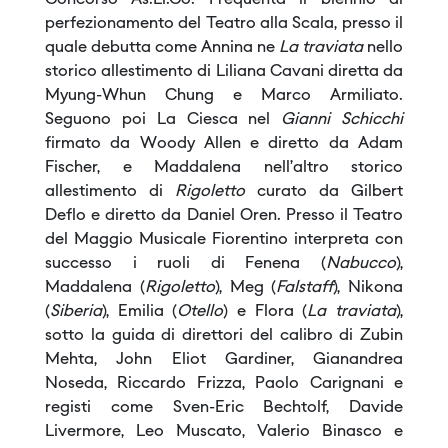
Concorso As.Li.Co. Frequenta il biennio di
perfezionamento del Teatro alla Scala, presso il
quale debutta come Annina ne
La traviata
nello
storico allestimento di Liliana Cavani diretta da
Myung-Whun Chung e Marco Armiliato.
Seguono poi La Ciesca nel
Gianni Schicchi
firmato da Woody Allen e diretto da Adam
Fischer, e Maddalena nell’altro storico
allestimento di
Rigoletto
curato da Gilbert
Deflo e diretto da Daniel Oren. Presso il Teatro
del Maggio Musicale Fiorentino interpreta con
successo i ruoli di Fenena (
Nabucco
),
Maddalena (
Rigoletto
), Meg (
Falstaff
), Nikona
(
Siberia
), Emilia (
Otello
) e Flora (
La traviata
),
sotto la guida di direttori del calibro di Zubin
Mehta, John Eliot Gardiner, Gianandrea
Noseda, Riccardo Frizza, Paolo Carignani e
registi come Sven-Eric Bechtolf, Davide
Livermore, Leo Muscato, Valerio Binasco e