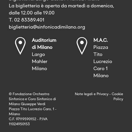
La biglietteria è aperta da martedì a domenica,
dalle 12.00 alle 19.00
T. 02 83389.401
biglietteria@sinfonicadimilano.org
Auditorium
M.A.C.
di Milano
Piazza
Largo
Tito
Mahler
Lucrezio
Milano
Caro 1
Milano
© Fondazione Orchestra
Note legali
e
Privacy
-
Cookie
Sinfonica e Coro Sinfonico di
Policy
Milano Giuseppe Verdi
Piazza Tito Lucrezio Caro, 1 -
Milano
C.F. 97119590152 - P.IVA
11024950153