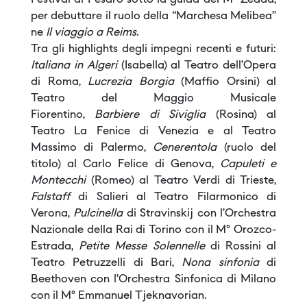
Festival di Pesaro sotto la guida del M° Zedda,
per debuttare il ruolo della “Marchesa Melibea”
ne
Il viaggio a Reims
.
Tra gli highlights degli impegni recenti e futuri:
Italiana in Algeri
(Isabella) al Teatro dell’Opera
di Roma,
Lucrezia Borgia
(Maffio Orsini) al
Teatro del Maggio Musicale
Fiorentino,
Barbiere di Siviglia
(Rosina) al
Teatro La Fenice di Venezia e al Teatro
Massimo di Palermo,
Cenerentola
(ruolo del
titolo) al Carlo Felice di Genova,
Capuleti e
Montecchi
(Romeo) al Teatro Verdi di Trieste,
Falstaff
di Salieri al Teatro Filarmonico di
Verona,
Pulcinella
di Stravinskij con l’Orchestra
Nazionale della Rai di Torino con il M° Orozco-
Estrada,
Petite Messe Solennelle
di Rossini al
Teatro Petruzzelli di Bari,
Nona sinfonia
di
Beethoven con l’Orchestra Sinfonica di Milano
con il M° Emmanuel Tjeknavorian.