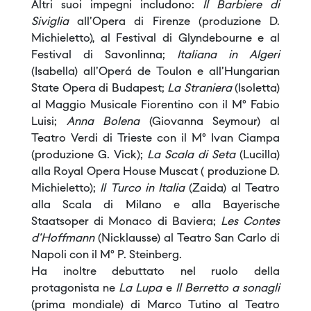
Altri suoi impegni includono:
Il Barbiere di
Siviglia
all'Opera di Firenze (produzione D.
Michieletto), al Festival di Glyndebourne e al
Festival di Savonlinna;
Italiana in Algeri
(Isabella) all'Operá de Toulon e all'Hungarian
State Opera di Budapest;
La Straniera
(Isoletta)
al Maggio Musicale Fiorentino con il M° Fabio
Luisi;
Anna Bolena
(Giovanna Seymour) al
Teatro Verdi di Trieste con il M° Ivan Ciampa
(produzione G. Vick);
La Scala di Seta
(Lucilla)
alla Royal Opera House Muscat ( produzione D.
Michieletto);
Il Turco in Italia
(Zaida) al Teatro
alla Scala di Milano e alla Bayerische
Staatsoper di Monaco di Baviera;
Les Contes
d'Hoffmann
(Nicklausse) al Teatro San Carlo di
Napoli con il M° P. Steinberg.
Ha inoltre debuttato nel ruolo della
protagonista ne
La Lupa
e
Il Berretto a sonagli
(prima mondiale) di Marco Tutino al Teatro