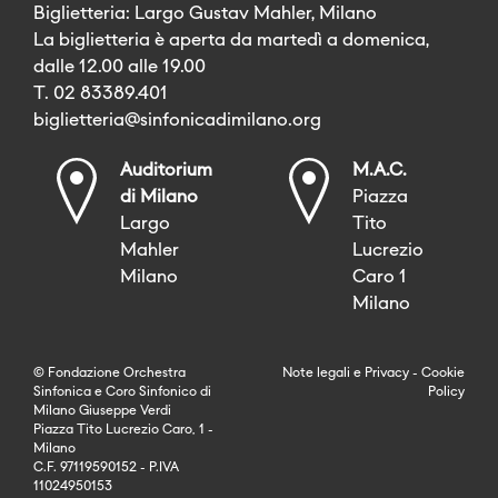
Biglietteria: Largo Gustav Mahler, Milano
La biglietteria è aperta da martedì a domenica,
dalle 12.00 alle 19.00
T. 02 83389.401
biglietteria@sinfonicadimilano.org
Auditorium
M.A.C.
di Milano
Piazza
Largo
Tito
Mahler
Lucrezio
Milano
Caro 1
Milano
© Fondazione Orchestra
Note legali
e
Privacy
-
Cookie
Sinfonica e Coro Sinfonico di
Policy
Milano Giuseppe Verdi
Piazza Tito Lucrezio Caro, 1 -
Milano
C.F. 97119590152 - P.IVA
11024950153