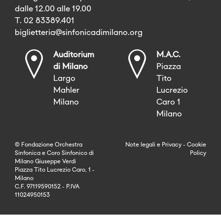
dalle 12.00 alle 19.00
T. 02 83389.401
biglietteria@sinfonicadimilano.org
Auditorium
M.A.C.
di Milano
Piazza
Largo
Tito
Mahler
Lucrezio
Milano
Caro 1
Milano
© Fondazione Orchestra
Note legali
e
Privacy
-
Cookie
Sinfonica e Coro Sinfonico di
Policy
Milano Giuseppe Verdi
Piazza Tito Lucrezio Caro, 1 -
Milano
C.F. 97119590152 - P.IVA
11024950153