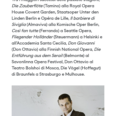
Tra i maggiori successi delle passate stagioni,
Die Zauberflöte
(Tamino) alla Royal Opera
House Covent Garden, Staatsoper Unter den
Linden Berlin e Opéra de Lille,
Il barbiere di
Siviglia
(Almaviva) alla Komische Oper Berlin,
Così fan tutte
(Ferrando) a Seattle Opera,
Fliegender Holländer
(Steuermann) a Helsinki e
all’Accademia Santa Cecilia,
Don Giovanni
(Don Ottavio) alla Finnish National Opera,
Die
Entführung aus dem Serail
(Belmonte) al
Savonlinna Opera Festival, Don Ottavio al
Teatro Bolshoi di Mosca, Die Vögel (Hoffegut)
di Braunfels a Strasburgo e Mulhouse.