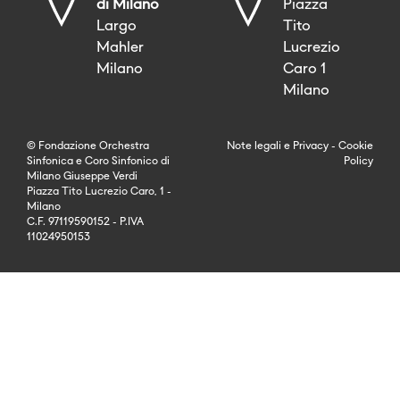
di Milano
Piazza
Largo
Tito
Mahler
Lucrezio
Milano
Caro 1
Milano
© Fondazione Orchestra
Note legali
e
Privacy
-
Cookie
Sinfonica e Coro Sinfonico di
Policy
Milano Giuseppe Verdi
Piazza Tito Lucrezio Caro, 1 -
Milano
C.F. 97119590152 - P.IVA
11024950153