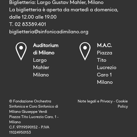
Biglietteria: Largo Gustav Mahler, Milano
La biglietteria è aperta da martedì a domenica,
dalle 12.00 alle 19.00
T. 02 83389.401
biglietteria@sinfonicadimilano.org
Auditorium
M.A.C.
di Milano
Piazza
Largo
Tito
Mahler
Lucrezio
Milano
Caro 1
Milano
© Fondazione Orchestra
Note legali
e
Privacy
-
Cookie
Sinfonica e Coro Sinfonico di
Policy
Milano Giuseppe Verdi
Piazza Tito Lucrezio Caro, 1 -
Milano
C.F. 97119590152 - P.IVA
11024950153