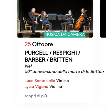
MUSICA DA CAMERA
25
Ottobre
PURCELL / RESPIGHI /
BARBER / BRITTEN
Nel
T
50° anniversario della morte di B. Britten
B
Luca Santaniello
Violino
E
Lycia Viganò
Violino
T
scopri di più
s