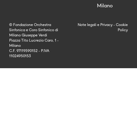
Milano
© Fondazione Orchestra
Note legali
e
Privacy
-
Cookie
Sinfonica e Coro Sinfonico di
Policy
Milano Giuseppe Verdi
Piazza Tito Lucrezio Caro, 1 -
Milano
C.F. 97119590152 - P.IVA
11024950153