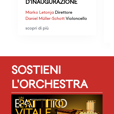
D'INAUGURAZIONE
Marko Letonja
Direttore
Daniel Müller-Schott
Violoncello
M
A
scopri di più
s
SOSTIENI
L'ORCHESTRA