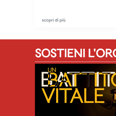
scopri di più
SOSTIENI L'O