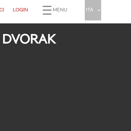
CI
LOGIN
MENU
/ DVORAK