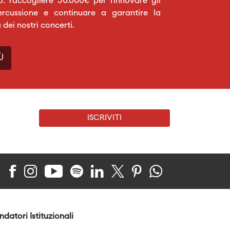
o: raccogliere 30.000€ per rinnovare gli
ercussione e continuare a garantire la
a dei nostri concerti.
Ù
ISCRIVITI
ndatori Istituzionali