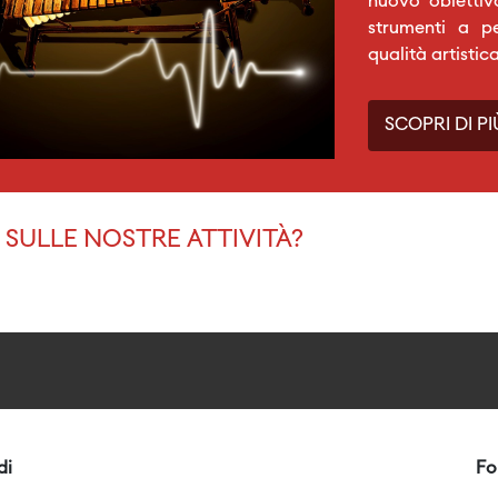
nuovo obiettiv
strumenti a p
qualità artistic
SCOPRI DI PI
SULLE NOSTRE ATTIVITÀ?
di
Fo