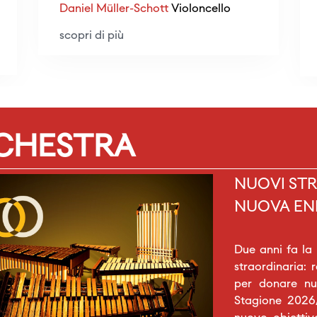
Daniel Müller-Schott
Violoncello
scopri di più
RCHESTRA
NUOVI STR
NUOVA EN
Due anni fa la
straordinaria: 
per donare nuo
Stagione 2026/