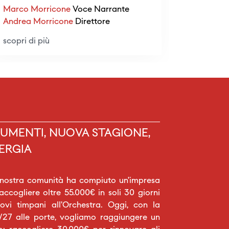
Alexandr
Marco Morricone
Voce Narrante
Emmanuel
Andrea Morricone
Direttore
scopri di 
scopri di più
UMENTI, NUOVA STAGIONE,
ERGIA
 nostra comunità ha compiuto un’impresa
raccogliere oltre 55.000€ in soli 30 giorni
vi timpani all’Orchestra. Oggi, con la
27 alle porte, vogliamo raggiungere un