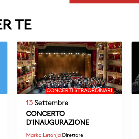
ER TE
CONCERTI STRAORDINARI
13
Settembre
CONCERTO
D'INAUGURAZIONE
Marko Letonja
Direttore