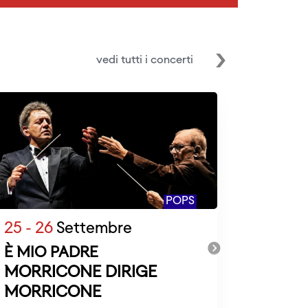
vedi tutti i concerti
POPS
25 - 26
Settembre
9 - 11
O
È MIO PADRE
CAJKO
MORRICONE DIRIGE
CHACA
SOSTA
MORRICONE