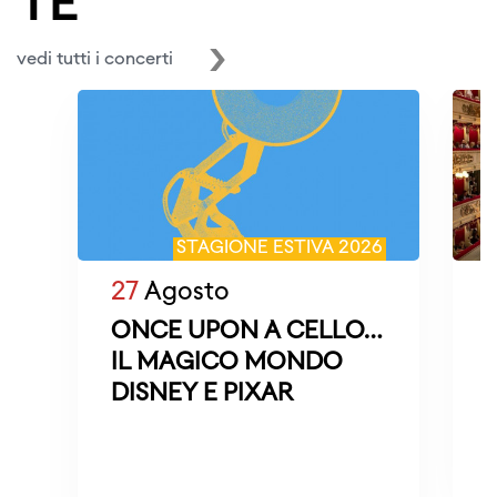
TE
vedi tutti i concerti
STAGIONE ESTIVA 2026
27
Agosto
ONCE UPON A CELLO…
IL MAGICO MONDO
DISNEY E PIXAR
M
D
s