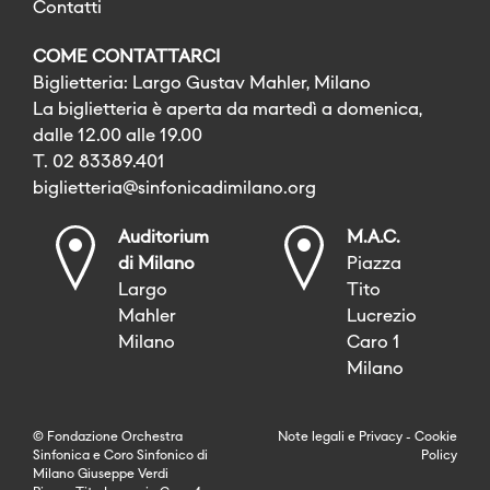
Contatti
COME CONTATTARCI
Biglietteria: Largo Gustav Mahler, Milano
La biglietteria è aperta da martedì a domenica,
dalle 12.00 alle 19.00
T. 02 83389.401
biglietteria@sinfonicadimilano.org
Auditorium
M.A.C.
di Milano
Piazza
Largo
Tito
Mahler
Lucrezio
Milano
Caro 1
Milano
© Fondazione Orchestra
Note legali
e
Privacy
-
Cookie
Sinfonica e Coro Sinfonico di
Policy
Milano Giuseppe Verdi