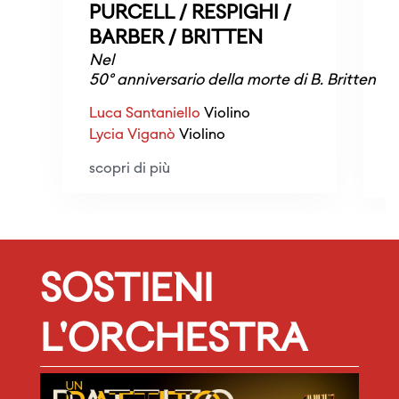
PURCELL / RESPIGHI /
BARBER / BRITTEN
Nel
T
50° anniversario della morte di B. Britten
B
Luca Santaniello
Violino
E
Lycia Viganò
Violino
T
scopri di più
s
SOSTIENI
L'ORCHESTRA