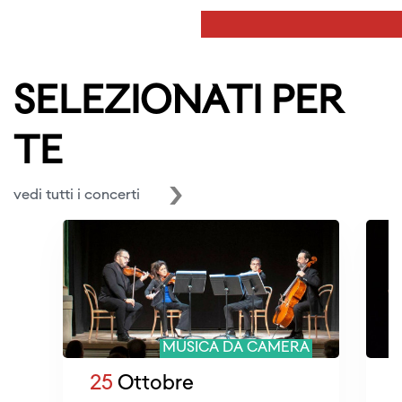
SELEZIONATI PER
TE
vedi tutti i concerti
MUSICA DA CAMERA
25
Ottobre