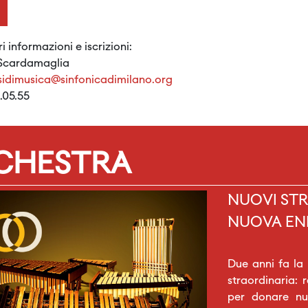
 informazioni e iscrizioni:
Scardamaglia
sidimusica@sinfonicadimilano.org
.05.55
RCHESTRA
NUOVI STR
NUOVA EN
Due anni fa la
straordinaria: 
per donare nuo