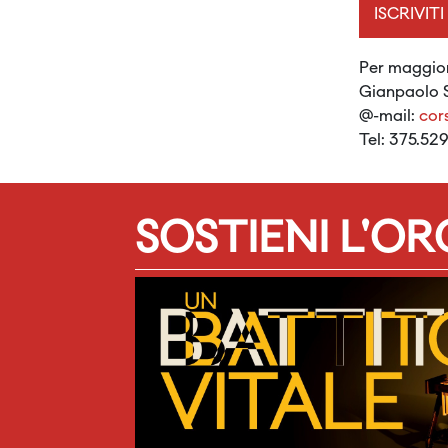
ISCRIVITI
Per maggiori
Gianpaolo 
@-mail:
cor
Tel: 375.529
SOSTIENI L'O