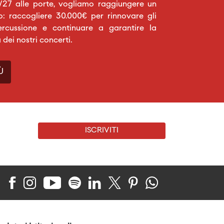
27 alle porte, vogliamo raggiungere un
o: raccogliere 30.000€ per rinnovare gli
ercussione e continuare a garantire la
a dei nostri concerti.
Ù
ISCRIVITI