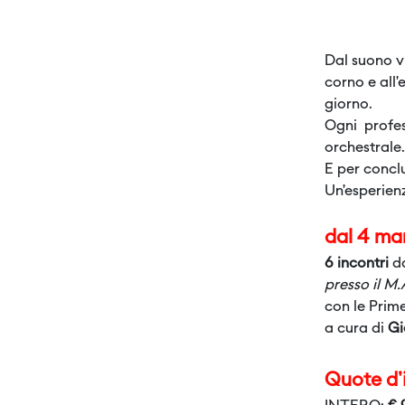
Dal suono vi
corno e all’
giorno.
Ogni profes
orchestrale
E per conclu
Un’esperienz
dal 4 mar
6 incontri
da
presso il M
con le Prime
a cura di
Gi
Quote d'i