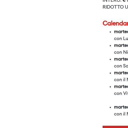
INTERO:
€ 
RIDOTTO U
Calendar
marte
con Lu
marte
con N
marte
con Sa
marte
con il
marted
con V
marted
con il