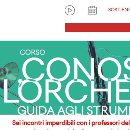
SOSTIENI
Sei incontri imperdibili con i professori d