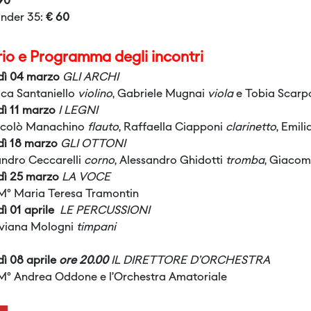
90
nder 35:
€ 60
io e Programma degli incontri
dì 04 marzo
GLI ARCHI
ca Santaniello
violino
, Gabriele Mugnai
viola
e Tobia Scarpo
dì 11 marzo
I LEGNI
icolò Manachino
flauto
, Raffaella Ciapponi
clarinetto
, Emil
dì 18 marzo
GLI OTTONI
ndro Ceccarelli
corno
, Alessandro Ghidotti
tromba
, Giacom
dì 25 marzo
LA VOCE
 M° Maria Teresa Tramontin
ì 01 aprile
LE PERCUSSIONI
iviana Mologni
timpani
ì 08 aprile
ore 20.00
IL DIRETTORE D’ORCHESTRA
 M° Andrea Oddone e l’Orchestra Amatoriale