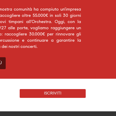
 nostra comunità ha compiuto un’impresa
raccogliere oltre 55.000€ in soli 30 giorni
vi timpani all’Orchestra. Oggi, con la
27 alle porte, vogliamo raggiungere un
o: raccogliere 30.000€ per rinnovare gli
ercussione e continuare a garantire la
a dei nostri concerti.
Ù
ISCRIVITI