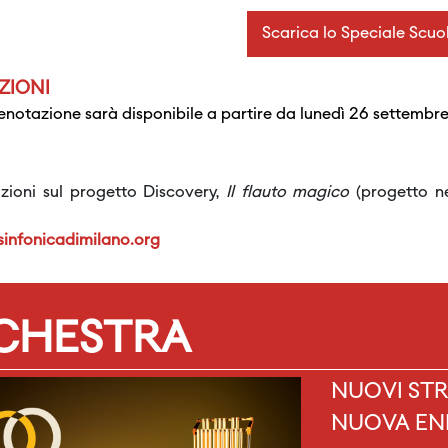
Scarica lo Speciale Scu
ZIONI
renotazione sarà disponibile a partire da lunedì 26 settembr
zioni sul progetto Discovery,
Il flauto magico
(progetto ne
infonicadimilano.org
RCHESTRA
NUOVI STR
NUOVA EN