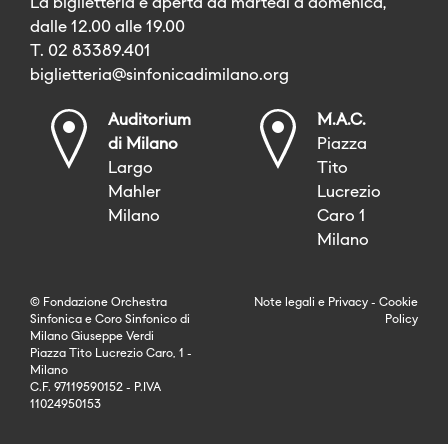
La biglietteria è aperta da martedì a domenica,
dalle 12.00 alle 19.00
T. 02 83389.401
biglietteria@sinfonicadimilano.org
Auditorium
M.A.C.
di Milano
Piazza
Largo
Tito
Mahler
Lucrezio
Milano
Caro 1
Milano
© Fondazione Orchestra
Note legali
e
Privacy
-
Cookie
Sinfonica e Coro Sinfonico di
Policy
Milano Giuseppe Verdi
Piazza Tito Lucrezio Caro, 1 -
Milano
C.F. 97119590152 - P.IVA
11024950153