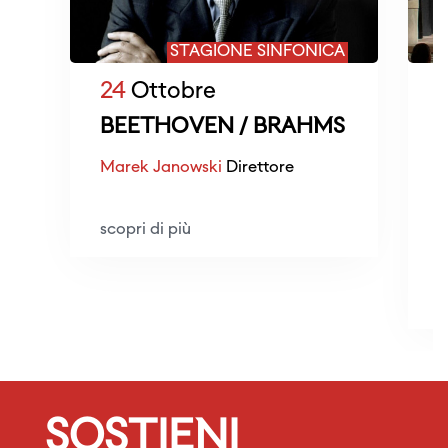
STAGIONE SINFONICA
24
Ottobre
BEETHOVEN / BRAHMS
Marek Janowski
Direttore
N
5
scopri di più
L
L
s
SOSTIENI