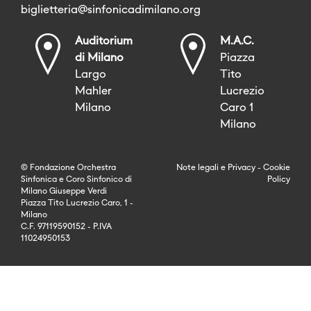
biglietteria@sinfonicadimilano.org
Auditorium
M.A.C.
di Milano
Piazza
Largo
Tito
Mahler
Lucrezio
Milano
Caro 1
Milano
© Fondazione Orchestra
Note legali
e
Privacy
-
Cookie
Sinfonica e Coro Sinfonico di
Policy
Milano Giuseppe Verdi
Piazza Tito Lucrezio Caro, 1 -
Milano
C.F. 97119590152 - P.IVA
11024950153