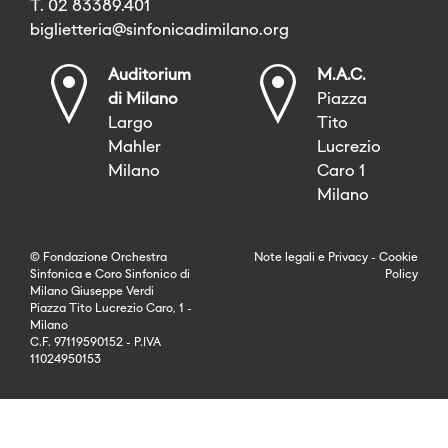
T. 02 83389.401
biglietteria@sinfonicadimilano.org
Auditorium
M.A.C.
di Milano
Piazza
Largo
Tito
Mahler
Lucrezio
Milano
Caro 1
Milano
© Fondazione Orchestra
Note legali
e
Privacy
-
Cookie
Sinfonica e Coro Sinfonico di
Policy
Milano Giuseppe Verdi
Piazza Tito Lucrezio Caro, 1 -
Milano
C.F. 97119590152 - P.IVA
11024950153