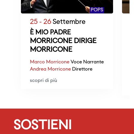
POPS
25 - 26
Settembre
9
È MIO PADRE
MORRICONE DIRIGE
MORRICONE
A
Marco Morricone
Voce Narrante
E
Andrea Morricone
Direttore
T
scopri di più
s
SOSTIENI