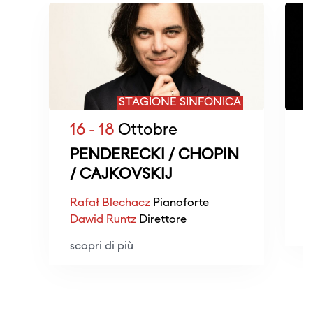
STAGIONE SINFONICA
16 - 18
Ottobre
PENDERECKI / CHOPIN
/ CAJKOVSKIJ
M
Rafał Blechacz
Pianoforte
Dawid Runtz
Direttore
s
scopri di più