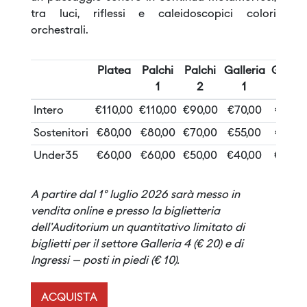
tra luci, riflessi e caleidoscopici colori
orchestrali.
Platea
Palchi
Palchi
Galleria
Galleri
1
2
1
2
Intero
€110,00
€110,00
€90,00
€70,00
€70,0
Sostenitori
€80,00
€80,00
€70,00
€55,00
€55,0
Under35
€60,00
€60,00
€50,00
€40,00
€40,0
A partire dal 1° luglio 2026 sarà messo in
vendita online e presso la biglietteria
dell'Auditorium un quantitativo limitato di
biglietti per il settore Galleria 4 (€ 20) e di
Ingressi – posti in piedi (€ 10).
ACQUISTA