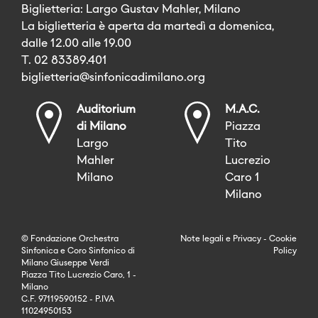
Biglietteria: Largo Gustav Mahler, Milano
La biglietteria è aperta da martedì a domenica,
dalle 12.00 alle 19.00
T. 02 83389.401
biglietteria@sinfonicadimilano.org
Auditorium
M.A.C.
di Milano
Piazza
Largo
Tito
Mahler
Lucrezio
Milano
Caro 1
Milano
© Fondazione Orchestra
Note legali
e
Privacy
-
Cookie
Sinfonica e Coro Sinfonico di
Policy
Milano Giuseppe Verdi
Piazza Tito Lucrezio Caro, 1 -
Milano
C.F. 97119590152 - P.IVA
11024950153