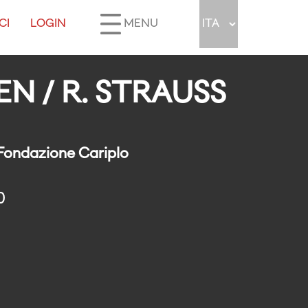
CI
LOGIN
MENU
N / R. STRAUSS
 Fondazione Cariplo
0