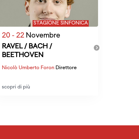
STAGIONE SINFONICA
20 - 22
Novembre
27 - 29
RAVEL / BACH /
BEETH
BEETHOVEN
MUSOR
Nicolò Umberto Foron
Direttore
Emmanuel
scopri di più
scopri di 