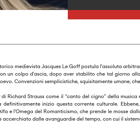
 storico medievista Jacques Le Goff postula l’assoluta arbitrar
 con un colpo d’ascia, dopo aver stabilito che tal giorno all
dioevo. Convenzioni semplicistiche, squisitamente umane, ch
di Richard Strauss come il “canto del cigno” della musica 
a definitivamente inizio questa corrente culturale. Ebbene
a e l’Omega del Romanticismo, che prende le mosse dalla S
te accerchiato dalle avanguardie del tempo, con cui il sist