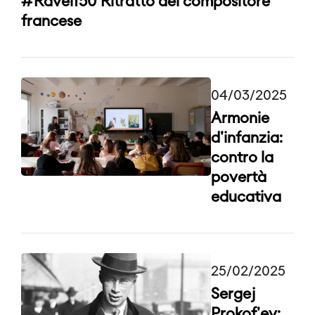
#Ravel150 Ritratto del compositore
francese
04/03/2025
Armonie
d'infanzia:
contro la
povertà
educativa
25/02/2025
Sergej
Prokof'ev: