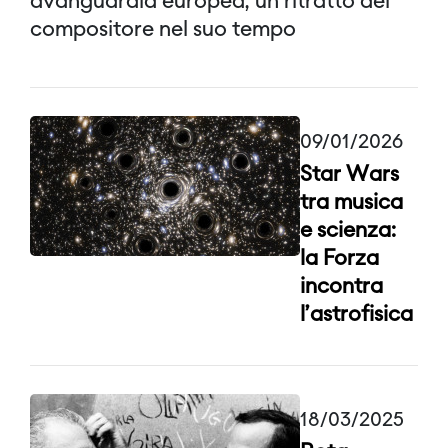
avanguardia europea, un ritratto del
compositore nel suo tempo
09/01/2026
Star Wars
tra musica
e scienza:
la Forza
incontra
l’astrofisica
18/03/2025