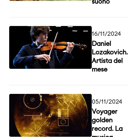
suono
16/11/2024
Daniel
Lozakovich.
Artista del
mese
05/11/2024
Voyager
golden
record. La