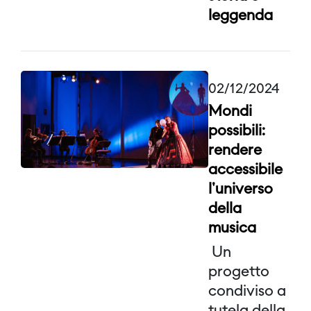
leggenda
02/12/2024
Mondi
possibili:
rendere
accessibile
l'universo
della
musica
Un
progetto
condiviso a