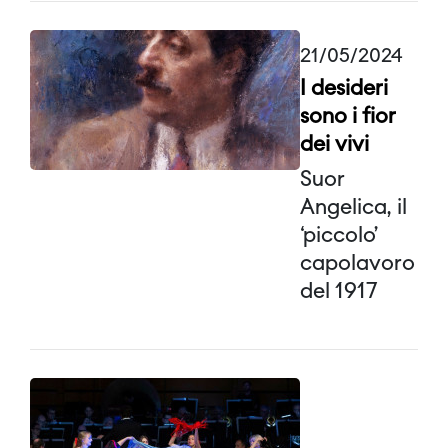
21/05/2024
I desideri
sono i fior
dei vivi
Suor
Angelica, il
‘piccolo’
capolavoro
del 1917