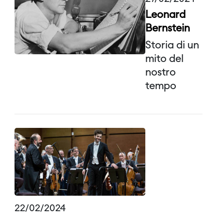
Leonard
Bernstein
Storia di un
mito del
nostro
tempo
22/02/2024