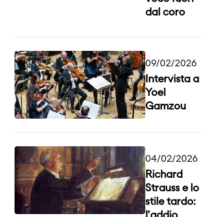
dal coro
09/02/2026
Intervista a
Yoel
Gamzou
04/02/2026
Richard
Strauss e lo
stile tardo:
l’addio