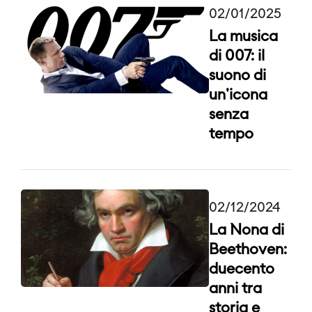
02/01/2025
La musica
di 007: il
suono di
un'icona
senza
tempo
02/12/2024
La Nona di
Beethoven:
duecento
anni tra
storia e